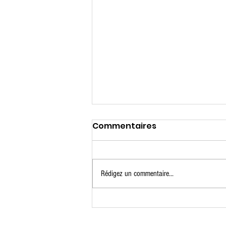
Commentaires
Rédigez un commentaire...
Camp de patin estival
2026 - MISE À JOUR