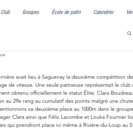
Club
Groupes
École de patin
Calendrier
Ven
ure
rnière avait lieu à Saguenay la deuxième compétition de 
age de vitesse. Une seule patineuse représentait le club
ment obtenu officiellement le statut Élite. Clara Boudrea
on au 29e rang au cumulatif des points malgré une chute
Mentionnons sa deuxième place au 1000m dans le groupe
ager Clara ainsi que Félix Lacombe et Louka Fournier lo
s qui prendront place ici même à Rivière-du-Loup au St