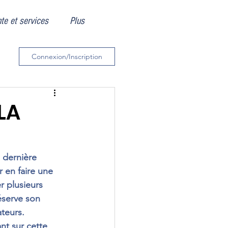
te et services
Plus
Connexion/Inscription
LA
 dernière 
 en faire une 
 plusieurs 
réserve son 
ateurs.
t sur cette 