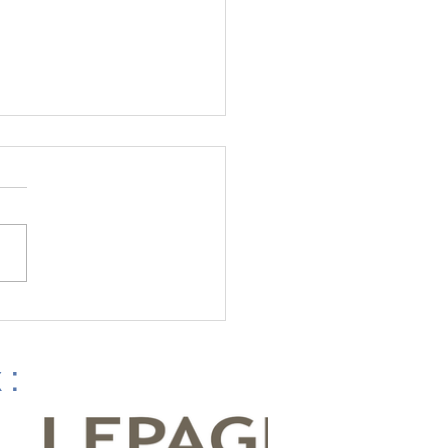
ionale #5 - Matane
 :