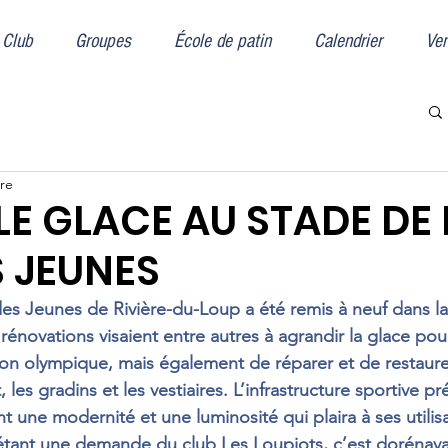
Club
Groupes
École de patin
Calendrier
Ven
ure
E GLACE AU STADE DE 
S JEUNES
des Jeunes de Rivière-du-Loup a été remis à neuf dans la
énovations visaient entre autres à agrandir la glace pour
on olympique, mais également de réparer et de restaurer
 les gradins et les vestiaires. L’infrastructure sportive p
nt une modernité et une luminosité qui plaira à ses utilis
tant une demande du club Les Loupiots, c’est dorénavan