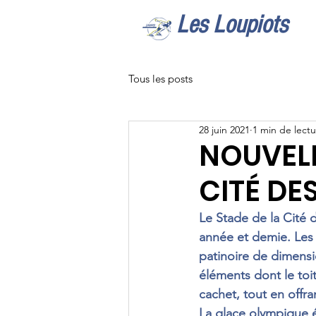
Les Loupiots
Tous les posts
28 juin 2021
1 min de lect
NOUVELL
CITÉ DE
Le Stade de la Cité 
année et demie. Les r
patinoire de dimensi
éléments dont le toit,
cachet, tout en offra
La glace olympique é