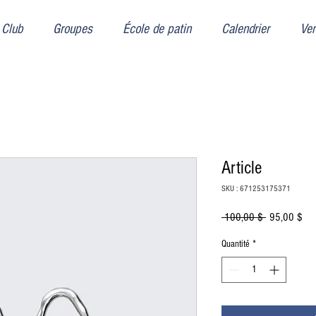
Club
Groupes
École de patin
Calendrier
Ven
Article
SKU : 671253175371
Prix
Prix
 100,00 $ 
95,00 $
original
pro
Quantité
*