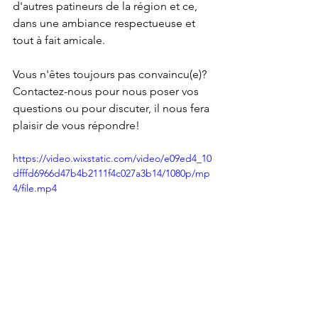
d'autres patineurs de la région et ce, 
dans une ambiance respectueuse et 
tout à fait amicale.
Vous n'êtes toujours pas convaincu(e)? 
Contactez-nous pour nous poser vos 
questions ou pour discuter, il nous fera 
plaisir de vous répondre!
https://video.wixstatic.com/video/e09ed4_10
dfffd6966d47b4b2111f4c027a3b14/1080p/mp
4/file.mp4