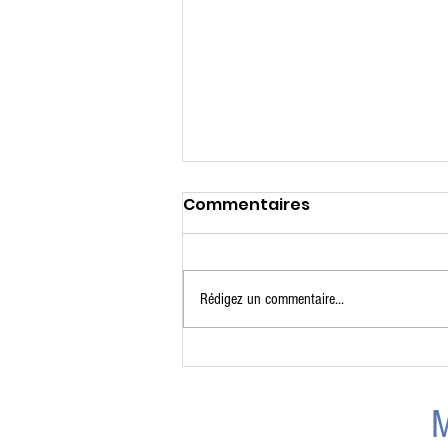
Commentaires
Rédigez un commentaire...
Camp de patin estival
2026 - MISE À JOUR
M