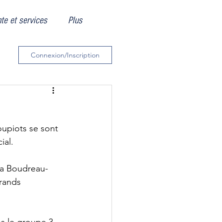
te et services
Plus
Connexion/Inscription
upiots se sont 
ial. 
ara Boudreau-
rands 