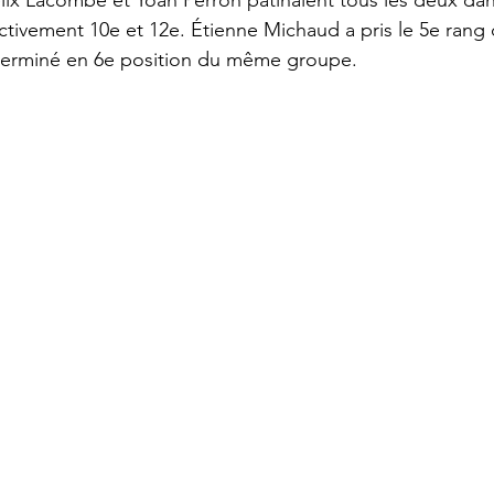
lix Lacombe et Yoan Perron patinaient tous les deux dan
ctivement 10e et 12e. Étienne Michaud a pris le 5e rang
terminé en 6e position du même groupe. 